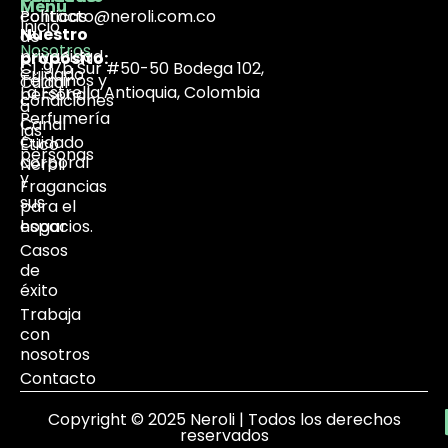
Menú
Políticas
contacto@neroli.com.co
Inicio
Nuestro
de
Nosotros
privacidad
propósito:
Cl. 97b Sur #50-50 Bodega 102,
Cuidado
Términos y
Cuidar
La Estrella Antioquia, Colombia
personal
condiciones
a
Perfumería
Canal
las
Cuidado
Ético
personas
corporal
Neroli
y
Fragancias
sus
para el
espacios.
hogar
Casos
de
éxito
Trabaja
con
nosotros
Contacto
Copyright © 2025 Neroli | Todos los derechos
reservados