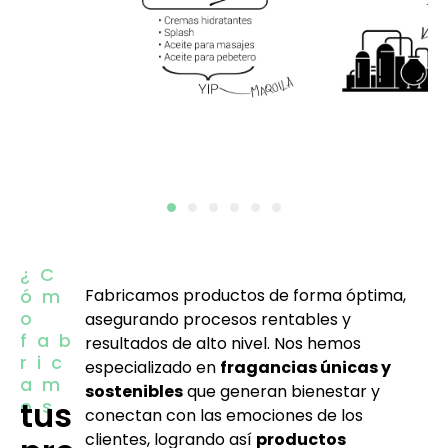
¿C
óm
Fabricamos productos de forma óptima,
o
asegurando procesos rentables y
fab
resultados de alto nivel. Nos hemos
ric
especializado en
fragancias únicas y
am
sostenibles
que generan bienestar y
tus
os
conectan con las emociones de los
clientes, logrando así
productos