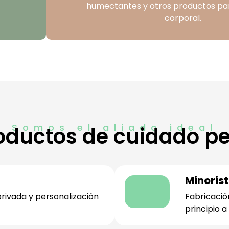
humectantes y otros productos par
corporal.
Somos el aliado ideal
oductos de cuidado pe
Minoris
rivada y personalización
Fabricaci
principio a 