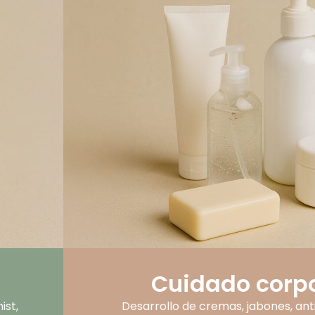
Cuidado corp
ist,
Desarrollo de cremas, jabones, ant