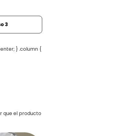
o 3
enter; } .column {
r que el producto