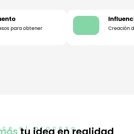
uento
Influen
esos para obtener
Creación d
ce el proceso
mos
tu idea en realidad