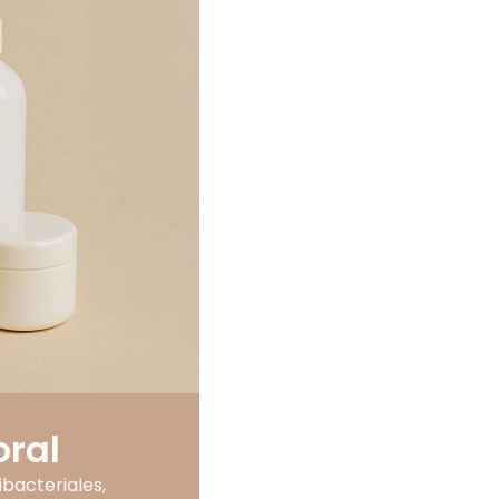
oral
ibacteriales,