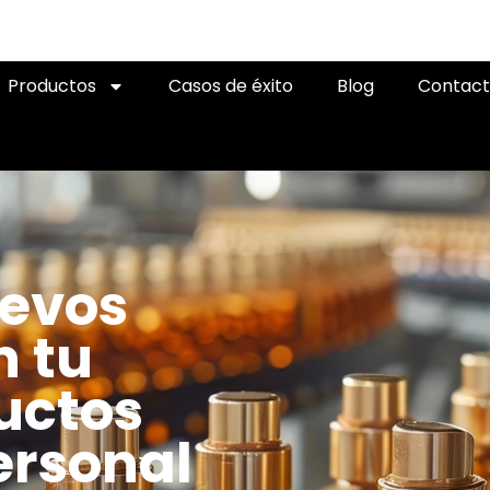
Productos
Casos de éxito
Blog
Contac
uevos
 tu
uctos
ersonal